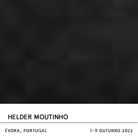
HELDER MOUTINHO
portugal
ÉVORA, PORTUGAL
1–9 OUTUBRO 2022
Palácio Dom Manuel