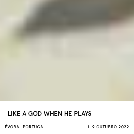
LIKE A GOD WHEN HE PLAYS
madagáscar 1997
ÉVORA, PORTUGAL
1–9 OUTUBRO 2022
Auditório Soror Mariana